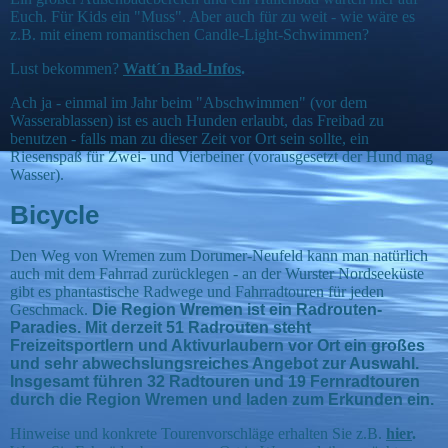
Euch. Für Kids ein "Muss". Aber auch für zu weit - wie wäre es
z.B. mit einem romantischen Candle-Light-Schwimmen?
Lust bekommen?
Watt´n Bad-Infos
.
Ach ja - einmal im Jahr beim "Abschwimmen" (vor dem
Wasserablassen) ist es auch Hunden erlaubt, das Freibad zu
benutzen - falls man zu dieser Zeit vor Ort sein sollte, ein
Riesenspaß für Zwei- und Vierbeiner (vorausgesetzt der Hund mag
Wasser).
Bicycle
Den Weg von Wremen zum Dorumer-Neufeld kann man natürlich
auch mit dem Fahrrad zurücklegen - an der Wurster Nordseeküste
gibt es phantastische Radwege und Fahrradtouren für jeden
Geschmack.
Die Region Wremen ist ein Radrouten-
Paradies. Mit derzeit 51 Radrouten steht
Freizeitsportlern und Aktivurlaubern vor Ort ein großes
und sehr abwechslungsreiches Angebot zur Auswahl.
Insgesamt führen 32 Radtouren und 19 Fernradtouren
durch die Region Wremen und laden zum Erkunden ein.
Hinweise und konkrete Tourenvorschläge erhalten Sie z.B.
hier
.