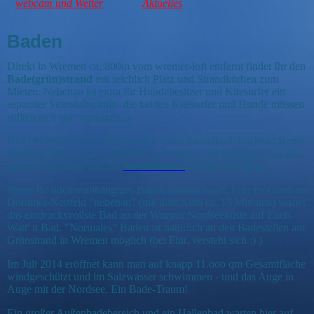
webcam und Wetter
Aktuelles
Baden
Direkt in Wremen ca. 800m vom wremer-loft entfernt findet Ihr den
Bade(grün)strand
mit reichlich Platz und Strandkörben zum
Mieten. Nebenan ist extra für Hundebesitzer und Kitesurfer ein
separater Strandabschnitt- die beiden Kitesurfer und Hunde müssen
sollten sich also vertragen :).
NEU in 2023: Sie wollen spontan einen Strandkorb buchen? Keine
Problem, jetzt auch mit "Butler" in Wremen. Sie benötigen nur ein
mobiles Endgerät und der
Strandbutler
erledigt den Rest.
Wenn Ihr tidenunabhängiges Baden erleben wollt, kein Problem: im
Dorumer-Neufeld "nebenan" (mit dem Auto ca. 15 Minuten) wartet
das eindrucksvollste Bad an der Wurster Nordseeküste auf Euch.
Watt' n Bad. "Normales" Baden ist natürlich an den Badestellen am
Grünstrand in Wremen möglich (bei Flut, versteht sich :) )
Im Juli 2014 eröffnet kann man auf knapp 11.ooo qm Gesamtfläche
windgeschützt und im Salzwasser schwimmen - und das Auge in
Auge mit der Nordsee. Ein Bade-Traum!
Ein großer Außenbadebereich und ein Hallenbad warten hier auf