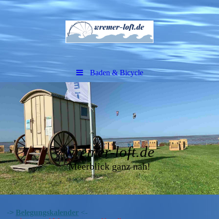
Baden & Bicycle
wremer-loft.de
Meerblick ganz nah!
->
Belegungskalender
<-