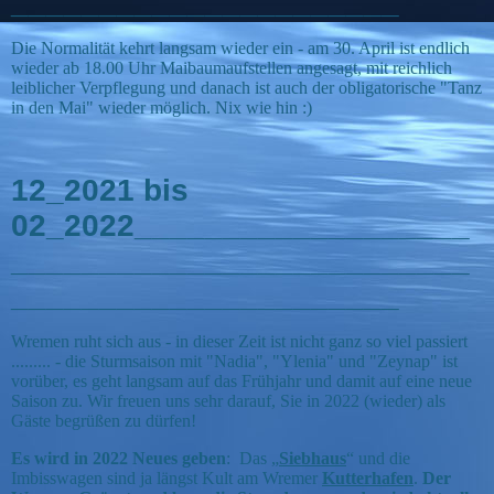
______________________
Die Normalität kehrt langsam wieder ein - am 30. April ist endlich
wieder ab 18.00 Uhr Maibaumaufstellen angesagt, mit reichlich
leiblicher Verpflegung und danach ist auch der obligatorische "Tanz
in den Mai" wieder möglich. Nix wie hin :)
12_2021 bis
02_2022___________________
__________________________
______________________
Wremen ruht sich aus - in dieser Zeit ist nicht ganz so viel passiert
......... - die Sturmsaison mit "Nadia", "Ylenia" und "Zeynap" ist
vorüber, es geht langsam auf das Frühjahr und damit auf eine neue
Saison zu. Wir freuen uns sehr darauf, Sie in 2022 (wieder) als
Gäste begrüßen zu dürfen!
Es wird in 2022 Neues geben
: Das „
Siebhaus
“ und die
Imbisswagen sind ja längst Kult am Wremer
Kutterhafen
.
Der