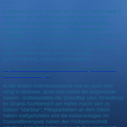
In eigener Sache: "Emma" ist nun da - nach knapp 5
Jahren in der Vermietung schläft man nun noch
entspannter auf zwei
Emma Premium Hybrid
Matratzen mit 25cm Dicke - dem Warentest
Testsieger.
Sie können die Matratzen wenden für ein
mittleres oder weicheres Liegegefühl (bei der
weicheren Seite sehen Sie auf der Oberseite einen
roten Aufkleber durch den Schutzbezug
durchscheinen). Einfach ausprobieren!
https://www.emma-matratze.de/stiftung-warentest-
matratzen-testsieger/
In der ersten Osterferienwoche war es noch sehr
ruhig in Wremen, doch man merkt die beginnende
Saison - insbesondere die Strandbar (das Strandhus)
im Strand-/Surfbereich am Hafen macht sich zu
Ostern "startklar", Pflegearbeiten an dem Deich
haben stattgefunden und die Außenanlagen im
Cuxlandferienpark haben den Frühjahrsschnitt