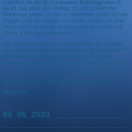
Genießen Sie die 46. Cuxhavener Hafentage vom 21.
bis 23. Juli 2023.
Am Freitag, 21. Juli, starten die
Hafentage gegen 14 Uhr an gewohnter Stelle von der
Klappbrücke bis Kapitän-Alexander-Straße mit einer
Warm-up-Party auf der Bühne 1 (bei der Kiste) und
Bühne 2 (bei der Austernperle).
Ein absolutes Highlight findet ebenfalls im Juli statt:
das legendäre und bombastische "Deichbrand"
Festival 2023 startet am 20. Juli
über 4 Tage.
Angekündigt haben sich in diesem Jahr Deichkind,
K.I.Z und Marteria. Darüber hinaus sind Beatsteaks,
Broilers, Electric Callboy, Fritz Kalkbrenner, SDP,
Thees Uhlmann, Tokio Hotel und einige mehr.
Infos hier
.
05_06_2023________________
__________________________