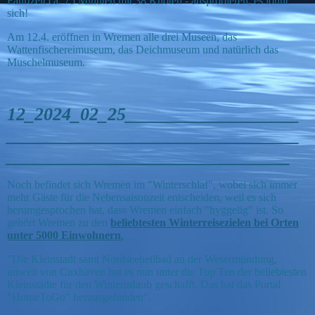
Fahrtzeit ca. 75 Minuten mit 38 Knoten - ausprobieren, es lohnt
sich!
Am 12.4. eröffnen in Wremen alle drei Museen, das
Wattenfischereimuseum, das Deichmuseum und natürlich das
Muschelmuseum.
12_2024_02_25___________________
________________________________
_______________________________
Noch befindet sich Wremen im "Winterschlaf", wobei sich immer
mehr Gäste für die Nebensaisonzeit entscheiden, weil es sich
herumgesprochen hat, dass Wremen einfach "hyggelig" ist. So
gehört Wremen zu den
beliebtesten Winterreisezielen bei Orten
unter 5000 Einwohnern
,
"Die Kleinstadt samt Nordseeheilbad an der Wesermündung,
unweit von Cuxhaven hat es nun unter die Top Ten der beliebtesten
Kleinstädte für den Winterurlaub geschafft. Das hat das Portal
"HomeToGo" herausgefunden".