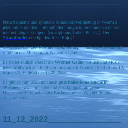
__________________________
________
Neu
: bequeme und spontane Strandkorbvermietung in Wremen
jetzt online mit dem "Strandbutler" möglich. Sie brauchen nur ein
internetfähiges Endgerät (smartphone, Tablet, PC etc.). Der
Strandbutler
erledigt den Rest. Enjoy!
20. Mai 2023 - der
Wremer Krabbentag
- Krabben = Granat satt
rund um das Museum für Wattenfischerei
Es startet endlich wieder die
Wremer Grille
- Grillen und Musik
jeden Mittwoch ab 18.00 Uhr im Kurpark Wremen; Start ist der 10.
Mai 2023, Ende ist der 13.09.2023.
Es gibt ab Juni 2023 nun auch
gute italienische Küche in
Wremen
- wo? - im alten und jetzt komplett umgebauten
Deutschen Haus, neben der Bäckerei an der Wremer Straße.
Ausprobieren!
11_12_2022
________________