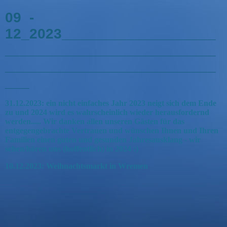
09 -
12_2023___________________
__________________________
__________________________
___
31.12.2023: ein nicht einfaches Jahr 2023 neigt sich dem Ende
zu und 2024 wird es wahrscheinlich wieder herausfordernd
werden..... Wir danken allen unseren Gästen für das
entgegengebrachte Vertrauen und wünschen Ihnen und Ihren
Familien einen guten und gesunden Jahresausklang - wir
sehen/hören uns (hoffentlich) in 2024 :)
10.12.2023: Weihnachtsmarkt in Wremen