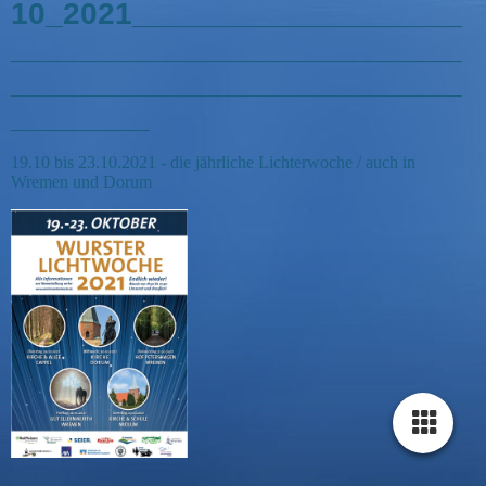
10_2021___________________
__________________________
__________________________
________
19.10 bis 23.10.2021
- die jährliche Lichterwoche / auch in
Wremen und Dorum