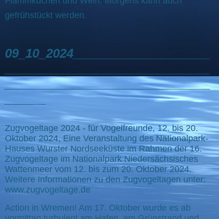
Flammkuchen und Wein. Morgens kann auch
gefrühstückt werden.
09_10_2024____________________
______________________________
______________________________
______
Zugvogeltage 2024 - für Vogelfreunde, 12. bis 20.
Oktober 2024, Eine Veranstaltung des Nationalpark-
Hauses Wurster Nordseeküste im Rahmen der 16.
Zugvogeltage im Nationalpark Niedersächsisches
Wattenmeer vom 12. bis zum 20. Oktober 2024.
Weitere Informationen zu den Zugvogeltagen unter:
www.zugvogeltage.de
Action in Wremen! Am 17. Oktober wurde es ab
vormittag turbulent am Hafen, am Grünstrand und