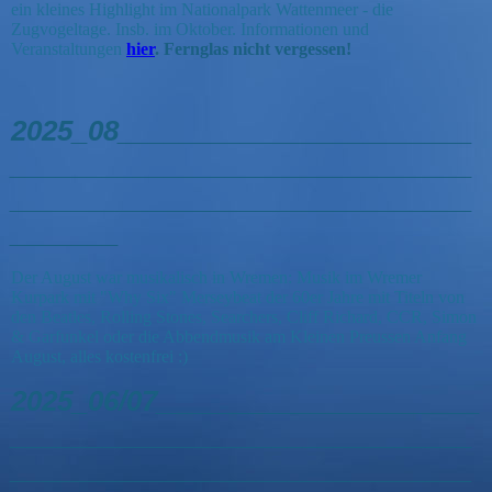
ein kleines Highlight im Nationalpark Wattenmeer - die
Zugvogeltage. Insb. im Oktober. Informationen und
Veranstaltungen
hier
. Fernglas nicht vergessen!
2025_08_______________________
______________________________
______________________________
_______
Der August war musikalisch in Wremen: Musik im Wremer
Kurpark mit "Why Six" Merseybeat der 60er Jahre mit Titeln von
den Beatles, Rolling Stones, Searchers, Cliff Richard, CCR, Simon
& Garfunkel oder die Abbendmusik am Kleinen Preussen Anfang
August, alles kostenfrei :)
2025_06/07_____________________
______________________________
______________________________