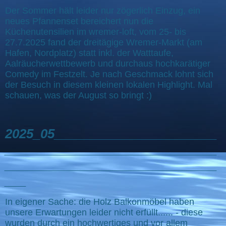
Der Sommer hält leider nur zögerlich Einzug, ein
neues Pfannenset bereichert nun die
Küchenutensilien im wremer-loft, vom 25- bis
27.7.2025 fand der dreitägige Wremer-Markt (am
Hafen, Nordplatz) statt inkl. der Watttaufe,
Aalräucherwettbewerb und durchaus hochkarätiger
Comedy im Festzelt. Je nach Geschmack lohnt sich
der Besuch in diesem kleinen lokalen Highlight. Mal
schauen, was der August so bringt :)
2025_05_______________________
______________________________
______________________________
___
In eigener Sache: die Holz Balkonmöbel haben
unsere Erwartungen leider nicht erfüllt...... - diese
wurden durch ein hochwertiges und vor allem