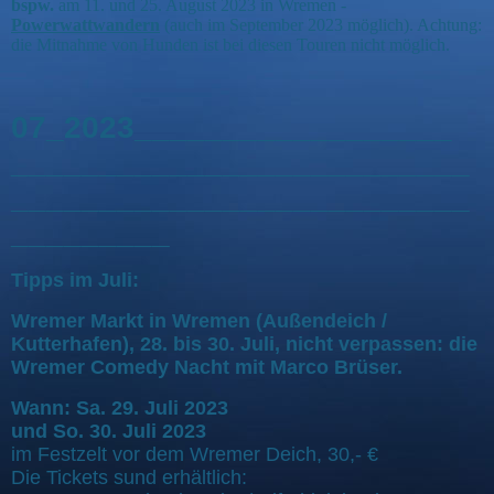
bspw.
am 11. und 25. August 2023 in Wremen -
Powerwattwandern
(auch im September 2023 möglich). Achtung:
die Mitnahme von Hunden ist bei diesen Touren nicht möglich.
07_2023__________________
__________________________
__________________________
_________
Tipps im Juli:
Wremer Markt in Wremen (Außendeich /
Kutterhafen), 28. bis 30. Juli, nicht verpassen: die
Wremer Comedy Nacht mit Marco Brüser.
Wann: Sa. 29. Juli 2023
und So. 30. Juli 2023
im Festzelt vor dem Wremer Deich, 30,- €
Die Tickets sund erhältlich: