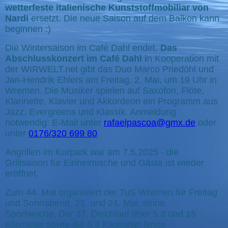
wetterfeste italienische Kunststoffmobiliar von
Nardi
ersetzt. Die neue Saison auf dem Balkon kann
beginnen :)
Die Wintersaison im Café Dahl endet.
Das
Abschlusskonzert im Café Dahl i
n Kooperation mit
der WIRWELT.net gibt das Duo Marco Priedöhl und
Jan-Hendrik Ehlers am Freitag, 2. Mai, um 19 Uhr in
Wremen. Die Musiker spielen auf Saxofon, Flöte,
Klarinette, Klavier und Akkordeon ein Programm aus
Jazz, Evergreens und Klassik. Anmeldung
notwendig: E-Mail unter
rafaelpascoa@gmx.de
oder
unter
0176/320 699 80
.
Angrillen im Kurpark war am 7.5.2025 - die
Grillsaison für Einheimische und Gäste ist wieder
eröffnet.
Zum 44. Mal organisiert der TuS Wremen für Freitag
und Sonnabend, 23. und 24. Mai, seine
Sportwoche. Der 37. Deichlauf über 5,3 und 15
Kilometer sowie die 5,3 Kilometer lange