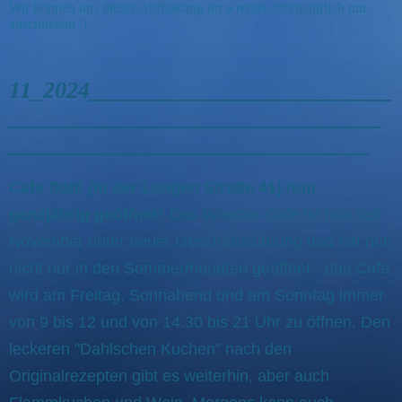
Wir können uns dieser Auffassung im wremer-loft natürlich nur
anschließen :)
11_2024__________________________
________________________________
_______________________________
Cafe Dahl (in der Langen Straße 41) nun
ganzjährig geöffnet!
Das Wremer-Cafe ist nun seit
November unter neuer Geschäftsführung und hat nun
nicht nur in den Sommermonaten geöffnet - das Cafe
wird am Freitag, Sonnabend und am Sonntag immer
von 9 bis 12 und von 14.30 bis 21 Uhr zu öffnen. Den
leckeren "Dahlschen Kuchen" nach den
Originalrezepten gibt es weiterhin, aber auch