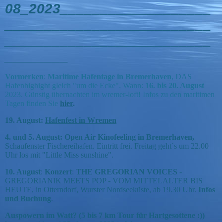
08_2023___________________
__________________________
__________________________
________
Vormerken
:
Maritime Hafentage in Bremerhaven
, DAS
Hafenhighight gleich "um die Ecke". Wann:
16. bis 20. August
2023. Günstig übernachten im wremer-loft! Infos zu den maritimen
Tagen finden Sie
hier
.
19. August:
Hafenfest in Wremen
4. und 5. August: Open Air Kinofeeling in Bremerhaven,
Schaufenster Fischereihafen. Eintritt frei. Freitag geht´s um 22.00
Uhr los mit "Little Miss sunshine".
10. August
:
Konzert
:
THE GREGORIAN VOICES
-
GREGORIANIK MEETS POP - VOM MITTELALTER BIS
HEUTE, in Otterndorf, Wurster Nordseeküste, ab 19.30 Uhr.
Infos
und Buchung
.
Auspowern im Watt? (5 bis 7 km Tour für Hartgesottene :))