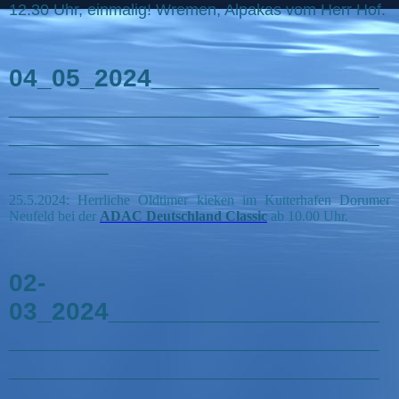
12.30 Uhr, einmalig! Wremen, Alpakas vom Herr Hof.
04_05_2024________________
__________________________
__________________________
_______
25.5.2024: Herrliche Oldtimer kieken im Kutterhafen Dorumer
Neufeld bei der
ADAC Deutschland Classic
ab 10.00 Uhr.
02-
03_2024___________________
__________________________
__________________________
__