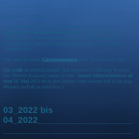
________
Wremen ist erwacht!
Am Wremer-Tief hat Familie Reinhardt das neue
Strandbistro
"strandhus 8 Grad Ost"
eröffnet, direkt an der
Hafeneinfahrt in einmaliger Lage. Süßes und Herzhaftes, in
Seecontainern. Ein neues Highlight auch für Kiter und Surfer.
Ausprobieren!
Hier sind die ersten
Gästemeinungen
dazu. Es lohnt sich also :)
Die Grille
ist endlich zurück! Das legendäre Grillfest in Wremen
(im Wremer Kurpark) startet wieder -
immer Mittwochabend ab
dem 11. Mai
2022 bis in den Herbst. Vom wremer-loft in ein paar
Minuten zu Fuß zu erreichen :)
03_2022 bis
04_2022___________________
__________________________