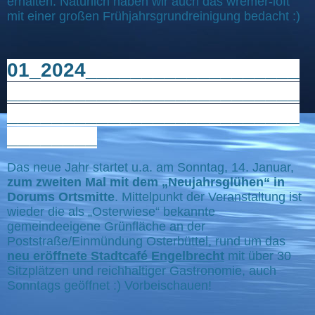
erhalten. Natürlich haben wir auch das wremer-loft
mit einer großen Frühjahrsgrundreinigung bedacht :)
01_2024___________________
__________________________
__________________________
________
Das neue Jahr startet u.a. am Sonntag, 14. Januar,
zum zweiten Mal mit dem „Neujahrsglühen“ in
Dorums Ortsmitte
. Mittelpunkt der Veranstaltung ist
wieder die als „Osterwiese“ bekannte
gemeindeeigene Grünfläche an der
Poststraße/Einmündung Osterbüttel, rund um das
neu eröffnete Stadtcafé Engelbrecht
mit über 30
Sitzplätzen und reichhaltiger Gastronomie, auch
Sonntags geöffnet :) Vorbeischauen!