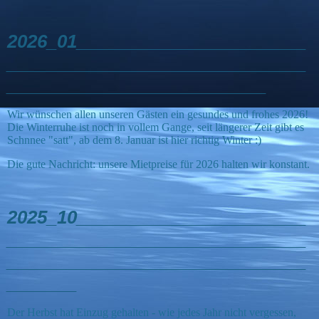
2026_01_______________________
______________________________
__________________________
Wir wünschen allen unseren Gästen ein gesundes und frohes 2026!
Die Winterruhe ist noch in vollem Gange, seit längerer Zeit gibt es
Schnnee "satt", ab dem 8. Januar ist hier richtig Winter :)
Die gute Nachricht: unsere Mietpreise für 2026 halten wir konstant.
2025_10_______________________
______________________________
______________________________
_______
Der Herbst hat Einzug gehalten - wie jedes Jahr nicht vergessen,