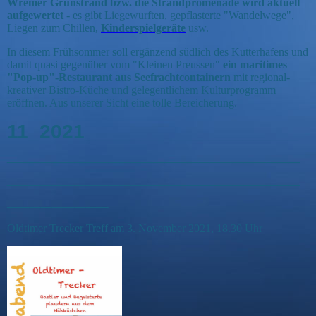
Wremer Grünstrand bzw. die Strandpromenade wird aktuell
aufgewertet
- es gibt Liegewurften, gepflasterte "Wandelwege",
Liegen zum Chillen,
Kinderspielgeräte
usw.
In diesem Frühsommer soll ergänzend südlich des Kutterhafens und
damit quasi gegenüber vom "Kleinen Preussen"
ein maritimes
"Pop-up"-Restaurant aus Seefrachtcontainern
mit regional-
kreativer Bistro-Küche und gelegentlichem Kulturprogramm
eröffnen. Aus unserer Sicht eine tolle Bereicherung.
11_2021___________________
__________________________
__________________________
_________
Oldtimer Trecker Treff am 3. November 2021, 18.30 Uhr