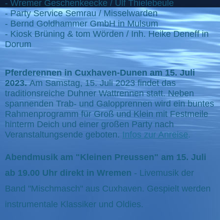
- Wremer Geschenkeecke / Ulf Thielebeule
- Party Service Semrau / Misselwarden
- Bernd Goldhammer GmbH in Mulsum
- Kiosk Brüning & tom Wörden / Inh. Heike Deneff in
Dorum
Pferderennen in Cuxhaven-Dunen am 15. Juli
2023.
Am Samstag, 15. Juli 2023 findet das
traditionsreiche Duhner Wattrennen statt. Neben
spannenden Trab- und Galopprennen wird ein buntes
Rahmenprogramm für Groß und Klein mit Festmeile
hinterm Deich und einer großen Party nach
Veranstaltungsende geboten.
Infos zur Anreise
.
Abendmusik am "Kleinen Preussen" am 15. Juli
ab 19.00 Uhr direkt in Wremen
- Livemusik der
Band "Mischmasch" aus Cuxhaven. Gespielt werden
instrumentale Klassiker und Oldies.