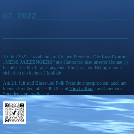
07_2022___________________
__________________________
__________________________
________
10. Juli 2022: Jazzabend am Kleinen Preußen - Die
Jazz-Combo
„MESS JAZZENGERS“
aus Hannover (also unserer Heimat :))
hat alles 17.00 Uhr alles gegeben. Für Jazz- und Bebopfreunde
sicherlich ein kleines Highlight.
Am 24. Juli sind Blues und Folk Freunde angesprochen, auch am
kleinen Preußen, ab 17.00 Uhr mit
Tim Lothar
aus Dänemark.
Spenden sind erwünscht.