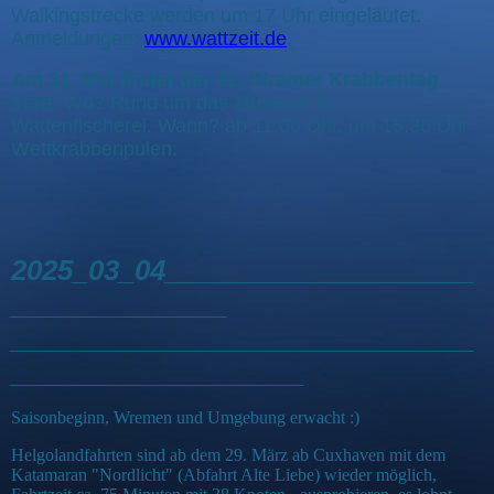
Walkingstrecke werden um 17 Uhr eingeläutet.
Anmeldungen:
www.wattzeit.de
.
Am 31. Mai findet der 32. Wremer Krabbentag
statt
! Wo? Rund um das Museum für
Wattenfischerei. Wann? ab 11.00 Uhr, um 15.30 Uhr
Wettkrabbenpulen.
2025_03_04____________________
______________
______________________________
___________________
Saisonbeginn, Wremen und Umgebung erwacht :)
Helgolandfahrten sind ab dem 29. März ab Cuxhaven mit dem
Katamaran "Nordlicht" (Abfahrt Alte Liebe) wieder möglich,