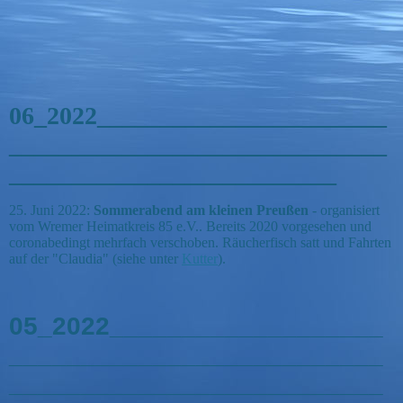
06_2022_______________________
______________________________
__________________________
25. Juni 2022:
Sommerabend am kleinen Preußen
- organisiert
vom Wremer Heimatkreis 85 e.V.. Bereits 2020 vorgesehen und
coronabedingt mehrfach verschoben. Räucherfisch satt und Fahrten
auf der "Claudia" (siehe unter
Kutter
).
05_2022___________________
__________________________
__________________________