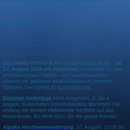
Deichverbandes jetzt wieder offiziell erlaubt.
08_2024___________________
__________________________
__________________________
___________
Big
Daddy Wilson & the Goosebumps Bros. am
17. August 2024 am strandhus
. Genießen Sie den
amerikanischen Elektro- und Soulbluessänger
abends vor perfekter Meereskulisse in Wremen
OpenAir. Der Eintritt ist
kostenpflichtig
.
Dorumer Hafentage
nicht vergessen, 2. bis 4.
August, Kutterhafen Dorum-Neufeld. Bummeln Sie
entlang der bunten Hafenmeile mit Blick auf das
Wattenmeer. Es lohnt sich - für die ganze Familie.
Alpaka Nordseeewanderung
, 10. August, 10.00 bis