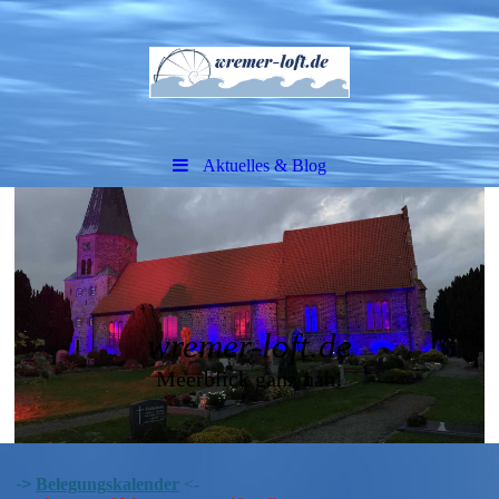
Aktuelles & Blog
wremer-loft.de
Meerblick ganz nah!
->
Belegungskalender
<-