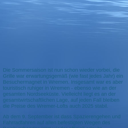
filmdreh2
Die Sommersaison ist nun schon wieder vorbei, die
Grille war erwartungsgemäß (wie fast jedes Jahr) ein
Besuchermagnet in Wremen. Insgesamt war es aber
touristisch ruhiger in Wremen - ebenso wie an der
gesamten Nordseeküste. Vielleicht liegt es an der
gesamtwirtschaftlichen Lage, auf jeden Fall bleiben
die Preise des Wremer-Lofts auch 2025 stabil.
Ab dem 9. September ist dass Spazierengehen und
Fahrradfahren auf allen befestigten Wegen des