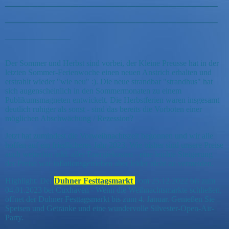
__________________________
__________________________
________
Der Sommer und Herbst sind vorbei, der Kleine Preusse hat in der
letzten Sommer-Ferienwoche einen neuen Anstrich erhalten und
erstrahlt wieder "wie neu" :). Die neue strandbar "strandhus" hat
sich augenscheinlich in den Sommermonaten zu einem
Publikumsmagneten entwickelt. Die Herbstferien waren insgesamt
deutlich ruhiger als sonst - sind das bereits die Vorboten einer
möglichen Abschwächung / Rezession?
Jetzt hat zumindest die Vorweihnachtszeit begonnen und wir alle
hoffen auf ein friedlicheres Jahr 2023. Wie bisher sind unsere Preise
auch weiterhin inkl. aller Energiekosten - eine leichte Steigerung
der Preise war inflationsgetrieben aber leider nicht zu vermeiden.
Highlight: Der
Duhner Festtagsmarkt
vom 25.12.2022 bis zum
04.01.2023 bei Cuxhaven - Wenn die Weihnachtsmärkte schließen,
öffnet der Duhner Festtagsmarkt bis zum 4. Januar. Genießen Sie
Speisen und Getränke und eine wundervolle Silvester-Open-Air-
Party.