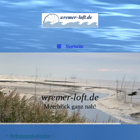
Startseite
wremer-loft.de
Meerblick ganz nah!
->
Belegungskalender
<-