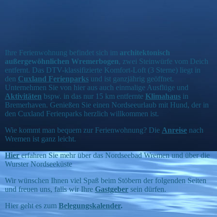
Land unter...
Ihre Ferienwohnung befindet sich im
architektonisch
außergewöhnlichen Wremerbogen
, zwei Steinwürfe vom Deich
entfernt. Das DTV-klassifizierte Komfort-Loft (3 Sterne) liegt in
den
Cuxland Ferienparks
und ist ganzjährig geöffnet.
Unternehmen Sie von hier aus auch einmalige Ausflüge und
Aktivitäten
bspw. in das nur 15 km entfernte
Klimahaus
in
Bremerhaven. Genießen Sie einen Nordseeurlaub mit Hund, der in
den Cuxland Ferienparks herzlich willkommen ist.
Wie kommt man bequem zur Ferienwohnung? Die
Anreise
nach
Wremen ist ganz leicht.
Hier
erfahren Sie mehr über das Nordseebad Wremen und über die
Wurster Nordseeküste
Wir wünschen Ihnen viel Spaß beim Stöbern der folgenden Seiten
und freuen uns, falls wir Ihre
Gastgeber
sein dürfen.
Hier geht es zum
Belegungskalender
.