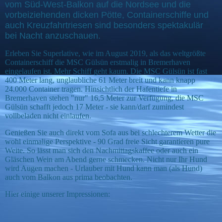
vom Süd-West-Balkon auf die Nordsee und die
vorbeiziehenden dicken Pötte, Containerschiffe und
auch Kreuzfahrtriesen sind besonders spektakulär
bei Nacht anzuschauen.
Erleben Sie Superlative, wie im August 2019, als das weltgrößte
Containerschiff die MSC Gülsün erstmalig in Bremerhaven
eingelaufen ist. Mehr Schiff geht kaum. Die MSC Gülsün ist fast
400 Meter lang, unglaubliche 61 Meter breit und kann knapp
24.000 Container tragen. Hinsichtlich der Hafentiefe in
Bremerhaven stehen "nur" 16,5 Meter zur Verfügung, die MSC
Gülsün schafft jedoch 17 Meter - sie kann/darf zumindest
vollbeladen nicht einlaufen.
Genießen Sie auch direkt vom Sofa aus bei schlechterem Wetter die
wohl einmalige Perspektive - 90 Grad freie Sicht garantieren pure
Weite. So lässt man sich den Nachmittagskaffee oder auch ein
Gläschen Wein am Abend gerne schmecken. Nicht nur Ihr Hund
wird Augen machen - Urlauber mit Hund kann man (als Hund)
auch vom Balkon aus prima beobachten.
Hier einige unserer Impressionen: