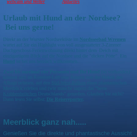
webcam und Wetter
Aktuelles
Urlaub mit Hund an der Nordsee?
Bei uns gerne!
Direkt an der Wurster Nordseeküste im
Nordsseebad Wremen
wartet auf Sie ein Highlight von voll ausgestatteter 3-Zimmer
Dachgeschoss-Ferienwohnung direkt hinter dem Deich mit
einzigartigem Blick auf die Nordsee und die "dicken Pötte". Ein
Hund
ist bei uns herzlich willkommen.
Zwei bis maximal vier Personen und Ihr Hund
(so vorhanden)
können sich im Komfort-Loft eine Auszeit von der Hektik des
Alltags nehmen, auf den
Süd-West-Balkon
einen phantastischen
Meerblick erleben und (wie manche sagen) das “beste
Krabbenbrötchen
Deutschlands” genießen. Glauben Sie nicht?
Dann lesen Sie selbst:
Die Reisereporter
.
Meerblick ganz nah.....
Genießen Sie die direkte und phantastische Aussicht