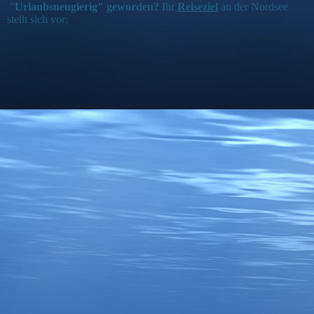
"
Urlaubsn
eugierig" geworden?
Ihr
Reiseziel
an der Nordsee
stellt sich vor: